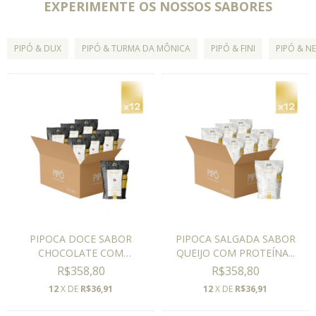
EXPERIMENTE OS NOSSOS SABORES
PIPÓ & DUX
PIPÓ & TURMA DA MÔNICA
PIPÓ & FINI
PIPÓ & NE
PIPOCA DOCE SABOR
PIPOCA SALGADA SABOR
CHOCOLATE COM
QUEIJO COM PROTEÍNA...
PROTEÍNA...
R$358,80
R$358,80
12
X DE
R$36,91
12
X DE
R$36,91